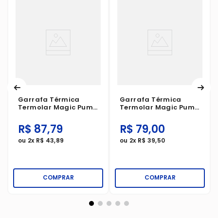
Garrafa Térmica
Garrafa Térmica
Termolar Magic Pump
Termolar Magic Pump
Decor Bandeiras 1
Marrom 1 Litro
Litro
R$
87
,
79
R$
79
,
00
ou
2
x
R$
43
,
89
ou
2
x
R$
39
,
50
COMPRAR
COMPRAR