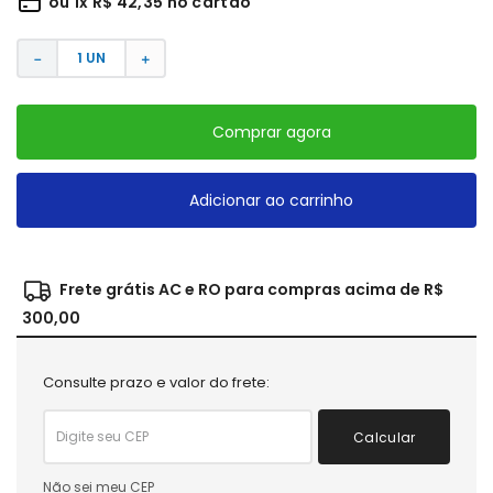
ou
1
x
R$
42
,
35
no cartão
－
＋
Comprar agora
Adicionar ao carrinho
Frete grátis AC e RO para compras acima de R$
300,00
Consulte prazo e valor do frete:
Calcular
Não sei meu CEP