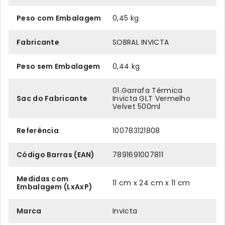
Peso com Embalagem
0,45 kg
Fabricante
SOBRAL INVICTA
Peso sem Embalagem
0,44 kg
01 Garrafa Térmica
Sac do Fabricante
Invicta GLT Vermelho
Velvet 500ml
Referência
100783121808
Código Barras (EAN)
7891691007811
Medidas com
11 cm x 24 cm x 11 cm
Embalagem (LxAxP)
Marca
Invicta