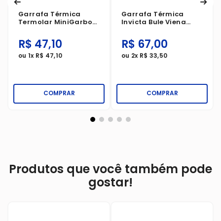
Garrafa Térmica
Garrafa Térmica
Termolar MiniGarbo
Invicta Bule Viena
Branca 250ml
Preto 750ml
R$
47
,
10
R$
67
,
00
ou
1
x
R$
47
,
10
ou
2
x
R$
33
,
50
COMPRAR
COMPRAR
Produtos que você também pode
gostar!