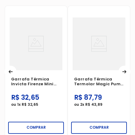
Garrafa Térmica
Garrafa Térmica
Invicta Firenze Mini
Termolar Magic Pump
Preta 250ml
Decor Bandeiras 1
Litro
R$
32
,
65
R$
87
,
79
ou
1
x
R$
32
,
65
ou
2
x
R$
43
,
89
COMPRAR
COMPRAR