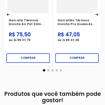
Garrafa Térmica
Garrafão Térmico
Invicta Air Pot Slim
Invicta Pro Incess Azul
Preta 1.8 Litros
3 Litros
R$
75
,
50
R$
47
,
05
ou
2
x
R$
37
,
75
ou
1
x
R$
47
,
05
COMPRAR
COMPRAR
Produtos que você também pode
gostar!