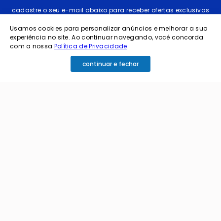
cadastre o seu e-mail abaixo para receber ofertas exclusivas
Usamos cookies para personalizar anúncios e melhorar a sua
experiência no site. Ao continuar navegando, você concorda
com a nossa
Política de Privacidade
.
continuar e fechar
cadastrar
Ao me cadastrar estou aceitando os termos de
política de privacidade e receber e-mails da
Coimbra.
Principais Categorias
+
Celular e Smartphone
Institucional
+