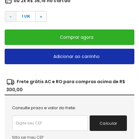
ou
2
x
R$
36
,
15
no cartão
－
＋
Comprar agora
Adicionar ao carrinho
Frete grátis AC e RO para compras acima de R$
300,00
Consulte prazo e valor do frete:
Calcular
Não sei meu CEP