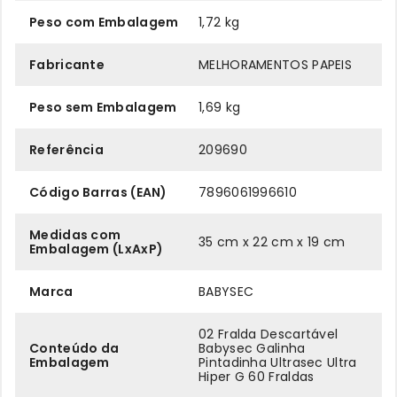
Peso com Embalagem
1,72 kg
Fabricante
MELHORAMENTOS PAPEIS
Peso sem Embalagem
1,69 kg
Referência
209690
Código Barras (EAN)
7896061996610
Medidas com
35 cm x 22 cm x 19 cm
Embalagem (LxAxP)
Marca
BABYSEC
02 Fralda Descartável
Conteúdo da
Babysec Galinha
Embalagem
Pintadinha Ultrasec Ultra
Hiper G 60 Fraldas