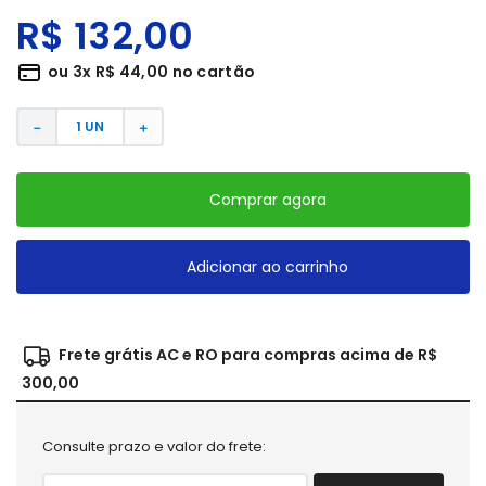
R$
132
,
00
ou
3
x
R$
44
,
00
no cartão
－
＋
Comprar agora
Adicionar ao carrinho
Frete grátis AC e RO para compras acima de R$
300,00
Consulte prazo e valor do frete: