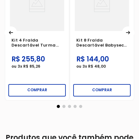
Kit 4 Fralda
Kit 8 Fralda
Descartável Turma
Descartável Babysec
Da Mônica Giga XXG
Galinha Pintadinha
Com 50 Unidades
Ultra Shortinho
R$
255
,
80
R$
144
,
00
Jumbinho XXG 12
Unidades
ou
3
x
R$
85
,
26
ou
3
x
R$
48
,
00
COMPRAR
COMPRAR
Produtos que você também pode