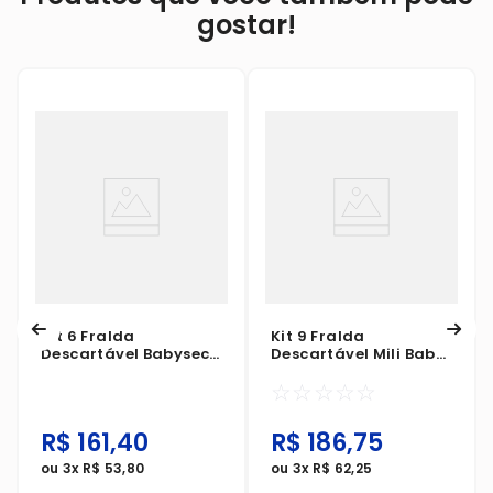
gostar!
Kit 6 Fralda
Kit 9 Fralda
Descartável Babysec
Descartável Mili Baby
Galinha Pintadinha
Ultra Seca Junbinho G
☆
☆
☆
☆
☆
Ultra Shortinho Mega
20 Unidades
XG 20 Unidades
R$
161
,
40
R$
186
,
75
ou
3
x
R$
53
,
80
ou
3
x
R$
62
,
25