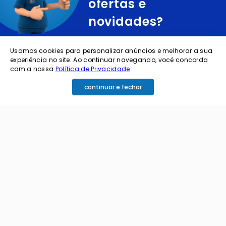
ofertas e
novidades?
cadastre o seu e-mail abaixo para receber ofertas exclusivas
Usamos cookies para personalizar anúncios e melhorar a sua
experiência no site. Ao continuar navegando, você concorda
com a nossa
Política de Privacidade
.
continuar e fechar
cadastrar
Ao me cadastrar estou aceitando os termos de
política de privacidade e receber e-mails da
Coimbra.