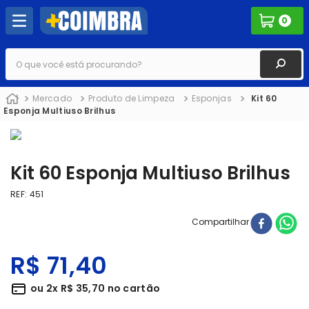
0
O que você está procurando?
Mercado
Produto de Limpeza
Esponjas
Kit 60
Esponja Multiuso Brilhus
Kit 60 Esponja Multiuso Brilhus
REF
:
451
Compartilhar
R$
71
,
40
ou
2
x
R$
35
,
70
no cartão