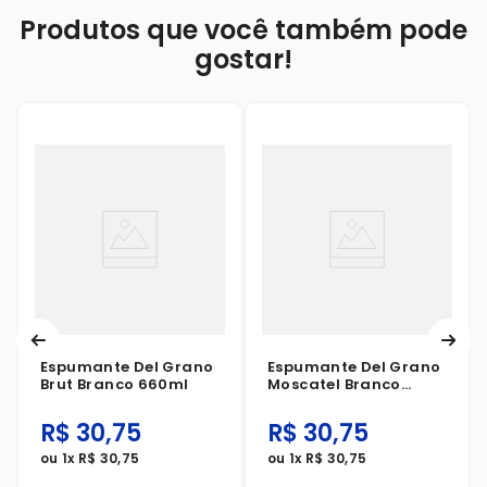
Produtos que você também pode
gostar!
Espumante Del Grano
Espumante Del Grano
Brut Branco 660ml
Moscatel Branco
660ml
R$
30
,
75
R$
30
,
75
ou
1
x
R$
30
,
75
ou
1
x
R$
30
,
75