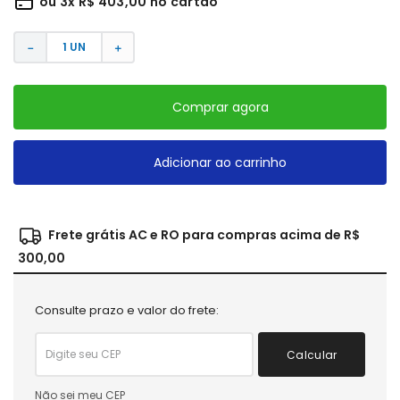
ou
3
x
R$
403
,
00
no cartão
－
＋
Comprar agora
Adicionar ao carrinho
Frete grátis AC e RO para compras acima de R$
300,00
Consulte prazo e valor do frete:
Calcular
Não sei meu CEP