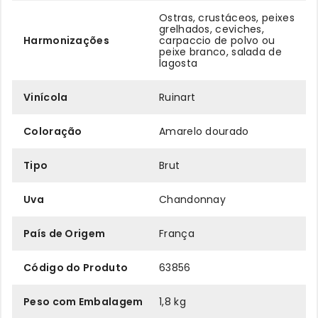
Ostras, crustáceos, peixes
grelhados, ceviches,
Harmonizações
carpaccio de polvo ou
peixe branco, salada de
lagosta
Vinícola
Ruinart
Coloração
Amarelo dourado
Tipo
Brut
Uva
Chandonnay
País de Origem
França
Código do Produto
63856
Peso com Embalagem
1,8 kg