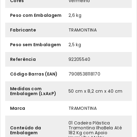
Cores
Vermelho
Peso com Embalagem
2,6 kg
Fabricante
TRAMONTINA
Peso sem Embalagem
2,5 kg
Referência
92205540
Código Barras (EAN)
7908538118170
Medidas com
50 cm x 8,2 cm x 40 cm
Embalagem (LxAxP)
Marca
TRAMONTINA
01 Cadeira Plástica
Conteúdo da
Tramontina IlhaBela Até
Embalagem
182 Kg com Apoio