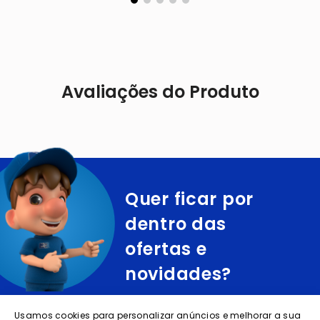
Avaliações do Produto
Quer ficar por
dentro das
ofertas e
novidades?
cadastre o seu e-mail abaixo para receber ofertas exclusivas
Usamos cookies para personalizar anúncios e melhorar a sua