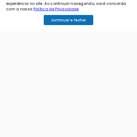
experiência no site. Ao continuar navegando, você concorda
com a nossa
Política de Privacidade
.
continuar e fechar
cadastrar
Ao me cadastrar estou aceitando os termos de
política de privacidade e receber e-mails da
Coimbra.
Principais Categorias
+
Celular e Smartphone
Institucional
+
Sandálias
Nossa História