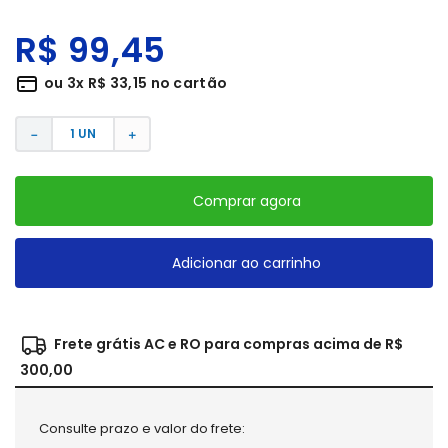
R$
99
,
45
ou
3
x
R$
33
,
15
no cartão
－
＋
Comprar agora
Adicionar ao carrinho
Frete grátis AC e RO para compras acima de R$
300,00
Consulte prazo e valor do frete: