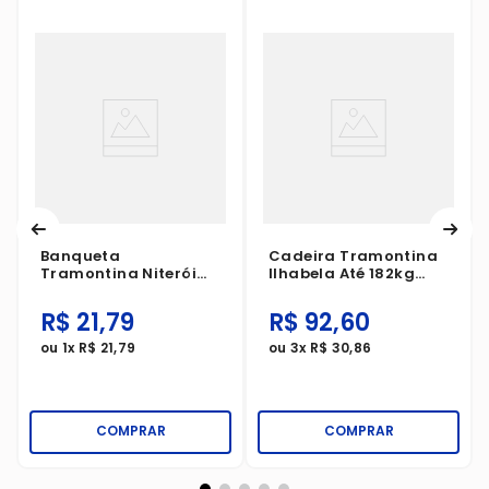
Banqueta
Cadeira Tramontina
Tramontina Niterói
Ilhabela Até 182kg
Eco Até 100kg Branca
Com Apoio Preta
Matte
R$
21
,
79
R$
92
,
60
ou
1
x
R$
21
,
79
ou
3
x
R$
30
,
86
COMPRAR
COMPRAR