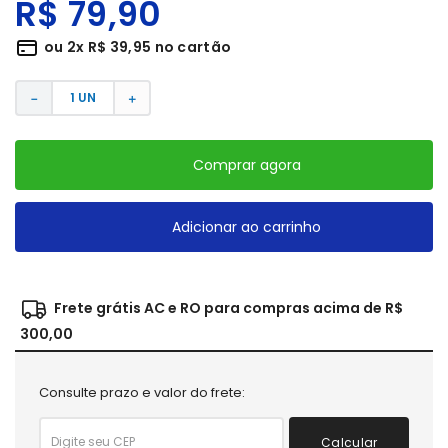
R$
79
,
90
ou
2
x
R$
39
,
95
no cartão
－
＋
Comprar agora
Adicionar ao carrinho
Frete grátis AC e RO para compras acima de R$
300,00
Consulte prazo e valor do frete:
Calcular