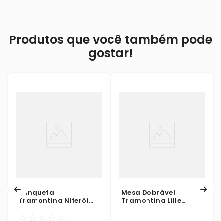
Produtos que você também pode
gostar!
Banqueta
Mesa Dobrável
Tramontina Niterói
Tramontina Lille
Eco Até 100kg
Madeira Tauari
☆
☆
☆
☆
☆
Vermelha
Verniz