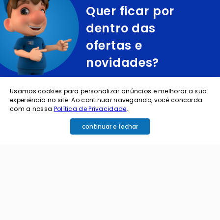
Quer ficar por
dentro das
ofertas e
novidades?
cadastre o seu e-mail abaixo para receber ofertas exclusivas
Usamos cookies para personalizar anúncios e melhorar a sua
experiência no site. Ao continuar navegando, você concorda
com a nossa
Política de Privacidade
.
continuar e fechar
cadastrar
Ao me cadastrar estou aceitando os termos de
política de privacidade e receber e-mails da
Coimbra.