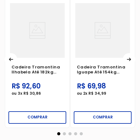
Cadeira Tramontina
Cadeira Tramontina
Ilhabela Até 182kg
Iguape Até 154kg
Com Apoio Preta
Com Apoio Preta
Matte
R$
92
,
60
R$
69
,
98
ou
3
x
R$
30
,
86
ou
2
x
R$
34
,
99
COMPRAR
COMPRAR