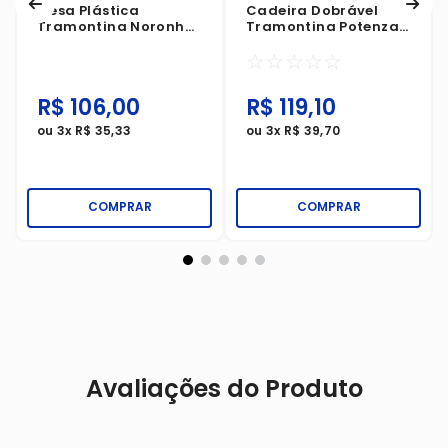
Mesa Plástica
Cadeira Dobrável
Tramontina Noronha
Tramontina Potenza
Branca
110kg Madeira Tauari
☆
☆
☆
☆
☆
Assento Marrom
R$
106
,
00
R$
119
,
10
ou
3
x
R$
35
,
33
ou
3
x
R$
39
,
70
COMPRAR
COMPRAR
Avaliações do Produto