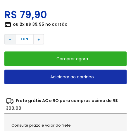
R$
79
,
90
ou
2
x
R$
39
,
95
no cartão
－
＋
Comprar agora
Adicionar ao carrinho
Frete grátis AC e RO para compras acima de R$
300,00
Consulte prazo e valor do frete: