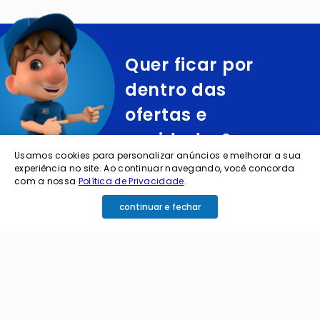
Quer ficar por
dentro das
ofertas e
novidades?
Usamos cookies para personalizar anúncios e melhorar a sua
experiência no site. Ao continuar navegando, você concorda
cadastre o seu e-mail abaixo para receber ofertas exclusivas
com a nossa
Política de Privacidade
.
continuar e fechar
cadastrar