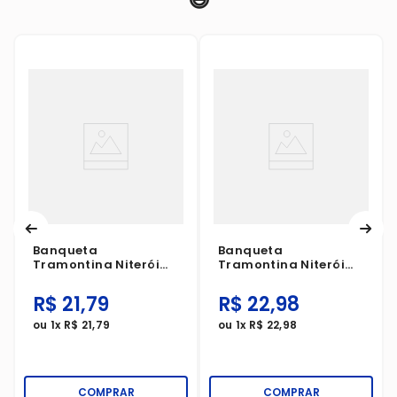
Banqueta
Banqueta
Tramontina Niterói
Tramontina Niterói
Eco Até 100kg Branca
Eco Até 100kg
Vermelha
R$
21
,
79
R$
22
,
98
ou
1
x
R$
21
,
79
ou
1
x
R$
22
,
98
COMPRAR
COMPRAR