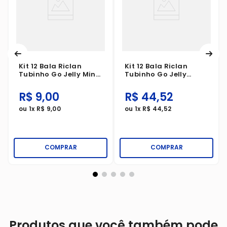
Kit 12 Bala Riclan
Kit 12 Bala Riclan
Tubinho Go Jelly Mini
Tubinho Go Jelly
Morango Acido 15g
Morango 70g
R$
9
,
00
R$
44
,
52
ou
1
x
R$
9
,
00
ou
1
x
R$
44
,
52
COMPRAR
COMPRAR
Produtos que você também pode