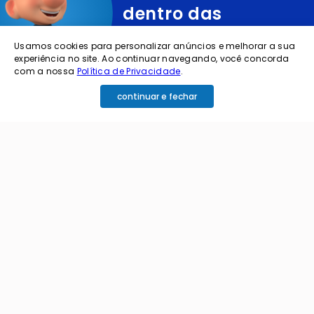
dentro das
ofertas e
Usamos cookies para personalizar anúncios e melhorar a sua
novidades?
experiência no site. Ao continuar navegando, você concorda
com a nossa
Política de Privacidade
.
continuar e fechar
cadastre o seu e-mail abaixo para receber ofertas exclusivas
cadastrar
Ao me cadastrar estou aceitando os termos de
política de privacidade e receber e-mails da
Coimbra.