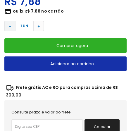
R$
7
,
88
ou
1
x
R$
7
,
88
no cartão
－
＋
Comprar agora
Adicionar ao carrinho
Frete grátis AC e RO para compras acima de R$
300,00
Consulte prazo e valor do frete:
Calcular