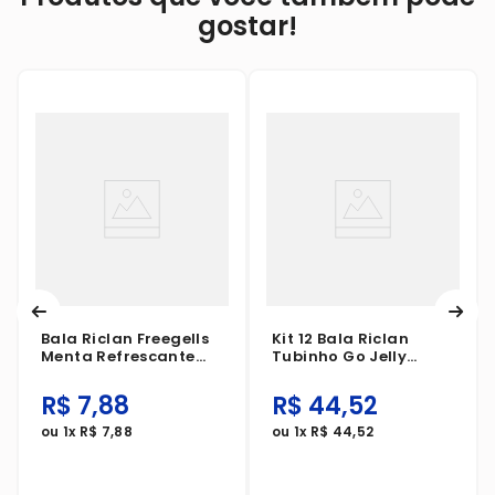
gostar!
Bala Riclan Freegells
Kit 12 Bala Riclan
Menta Refrescante
Tubinho Go Jelly
475g 3698
Morango 70g
R$
7
,
88
R$
44
,
52
ou
1
x
R$
7
,
88
ou
1
x
R$
44
,
52