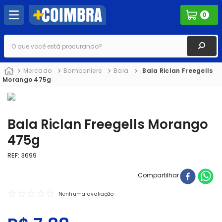
0
O que você está procurando?
Mercado
Bomboniere
Bala
Bala Riclan Freegells
Morango 475g
Bala Riclan Freegells Morango
475g
REF
:
3699
Compartilhar
☆
☆
☆
☆
☆
Nenhuma avaliação