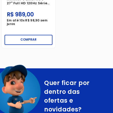
27" Full HD 120Hz Série
B30 1ms Preto Bivolt
R$
989
,
00
Em até
10
x
R$
98
,
90
sem
juros
COMPRAR
Quer ficar por
dentro das
ofertas e
novidades?