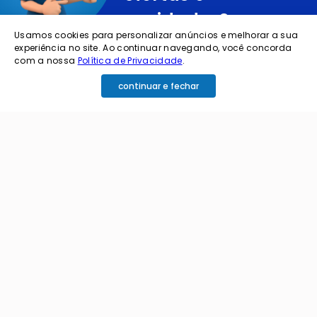
novidades?
Usamos cookies para personalizar anúncios e melhorar a sua
experiência no site. Ao continuar navegando, você concorda
cadastre o seu e-mail abaixo para receber ofertas exclusivas
com a nossa
Política de Privacidade
.
continuar e fechar
cadastrar
Ao me cadastrar estou aceitando os termos de
política de privacidade e receber e-mails da
Coimbra.
Principais Categorias
+