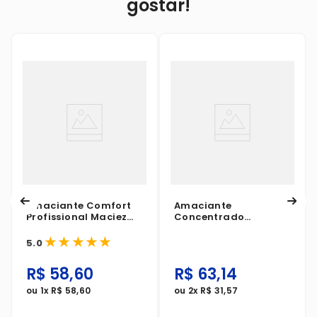
gostar!
Amaciante Comfort
Amaciante
Profissional Maciez
Concentrado
Intensiva Azul 7 Litros
Comfort 5 Litro
★
★
★
★
★
5.0
R$
58
,
60
R$
63
,
14
ou
1
x
R$
58
,
60
ou
2
x
R$
31
,
57