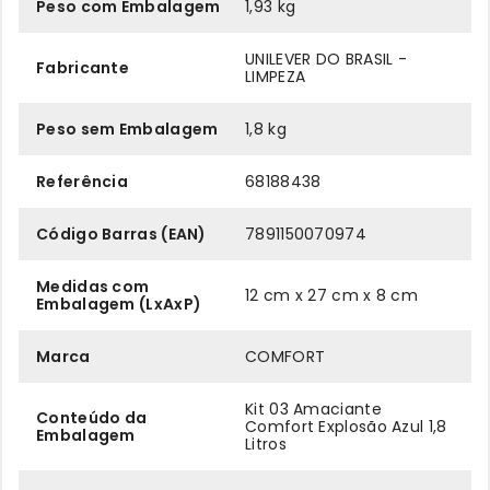
Peso com Embalagem
1,93 kg
UNILEVER DO BRASIL -
Fabricante
LIMPEZA
Peso sem Embalagem
1,8 kg
Referência
68188438
Código Barras (EAN)
7891150070974
Medidas com
12 cm x 27 cm x 8 cm
Embalagem (LxAxP)
Marca
COMFORT
Kit 03 Amaciante
Conteúdo da
Comfort Explosão Azul 1,8
Embalagem
Litros