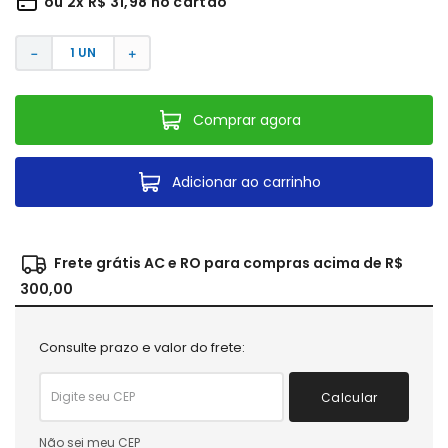
ou
2
x
R$
31
,
98
no cartão
－
＋
Comprar agora
Adicionar ao carrinho
Frete grátis AC e RO para compras acima de R$
300,00
Consulte prazo e valor do frete:
Calcular
Não sei meu CEP