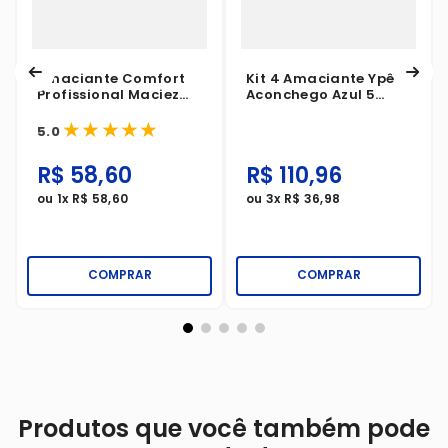
Amaciante Comfort
Kit 4 Amaciante Ypê
Profissional Maciez
Aconchego Azul 5
Intensiva Azul 7 Litros
Litros
★
★
★
★
★
5.0
R$
58
,
60
R$
110
,
96
ou
1
x
R$
58
,
60
ou
3
x
R$
36
,
98
COMPRAR
COMPRAR
Produtos que você também pode