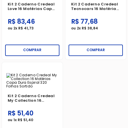
Kit 2 Caderno Credeal
Kit 2 Caderno Credeal
Love 16 Matérias Capa
Tecnocars 16 Matérias
Dura Espiral 320 Folhas
Capa Dura Espiral 320
Sortido
Folhas Sortido
R$
83
,
46
R$
77
,
68
ou
2
x
R$
41
,
73
ou
2
x
R$
38
,
84
COMPRAR
COMPRAR
Kit 2 Caderno Credeal
My Collection 16
Matérias Capa Dura
Espiral 320 Folhas
R$
51
,
40
Sortido
ou
1
x
R$
51
,
40