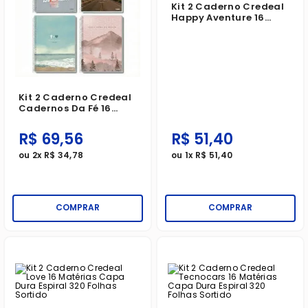
Kit 2 Caderno Credeal
Happy Aventure 16
Matérias Capa Dura
Espiral 320 Folhas
Sortido
Kit 2 Caderno Credeal
Cadernos Da Fé 16
Matérias Capa Dura
Espiral 320 Folhas
R$
69
,
56
R$
51
,
40
Sortido
ou
2
x
R$
34
,
78
ou
1
x
R$
51
,
40
COMPRAR
COMPRAR