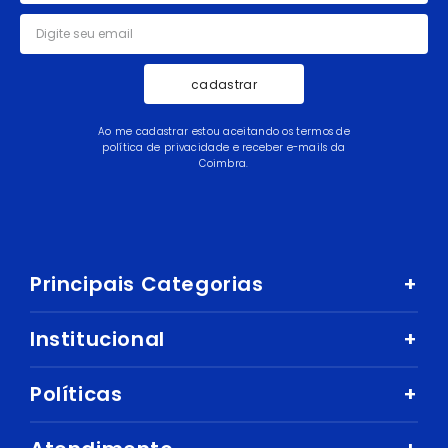
cadastrar
Ao me cadastrar estou aceitando os termos de
política de privacidade e receber e-mails da
Coimbra.
Principais Categorias
+
Celular e Smartphone
Institucional
+
Sandálias
Nossa História
Políticas
+
Áudio
Nossas Lojas
Mercado
Como comprar