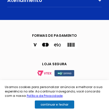
Atendimento
+
Trabalhe Conosco
Ar e Ventilação
Política de Privacidade
Fale Conosco
Central de Atendimento
Eletrodomésticos
Política de Entregas e Prazos
Digital Seller
Perguntas Frequentes
Esporte e Lazer
Cuidados com Segurança
Trocas e devoluções
Bebidas
FORMAS DE PAGAMENTO
TVs
LOJA SEGURA
Usamos cookies para personalizar anúncios e melhorar a sua
experiência no site. Ao continuar navegando, você concorda
Coimbra Imp. e Exp. LTDA / CNPJ: 06.151.921/0001-31 /
com a nossa
Política de Privacidade
.
Inscrição Estadual: 00000001262025 / Endereço Av.
Mamoré, nº 415 - Porto Velho/RO
continuar e fechar