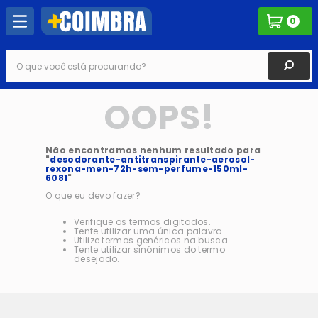
0
O que você está procurando?
OOPS!
Não encontramos nenhum resultado para
"
desodorante-antitranspirante-aerosol-
rexona-men-72h-sem-perfume-150ml-
6081
"
O que eu devo fazer?
Verifique os termos digitados.
Tente utilizar uma única palavra.
Utilize termos genéricos na busca.
Tente utilizar sinônimos do termo
desejado.